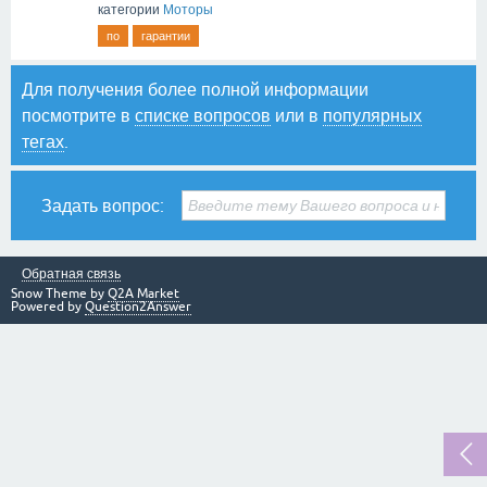
категории
Моторы
по
гарантии
Для получения более полной информации
посмотрите в
списке вопросов
или в
популярных
тегах
.
Задать вопрос:
Обратная связь
Snow Theme by
Q2A Market
Powered by
Question2Answer