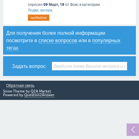
09 Март, 19
спросил
от
Фокс
в категории
Лодки, катера
northsilver
Для получения более полной информации
посмотрите в
списке вопросов
или в
популярных
тегах
.
Задать вопрос:
Обратная связь
Snow Theme by
Q2A Market
Powered by
Question2Answer