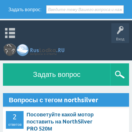
Задать вопрос:
Вход
Задать вопрос
Вопросы с тегом northsilver
Посоветуйте какой мотор
2
поставить на NorthSilver
ответов
PRO 520М