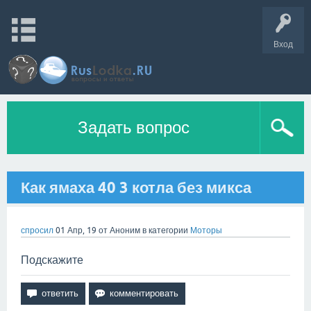
Вход
Задать вопрос
Как ямаха 40 3 котла без микса
спросил
01 Апр, 19
от
Аноним
в категории
Моторы
Подскажите