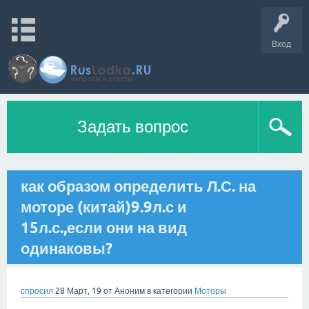
Вход
Задать вопрос
как образом определить Л.С. на
моторе (китай)9.9л.с и
15л.с.,если они на вид
одинаковы?
спросил
28 Март, 19
от
Аноним
в категории
Моторы