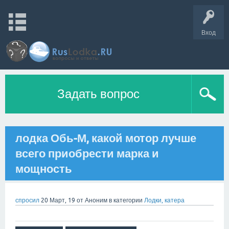
Вход
Задать вопрос
лодка Обь-М, какой мотор лучше
всего приобрести марка и
мощность
спросил
20 Март, 19
от
Аноним
в категории
Лодки, катера